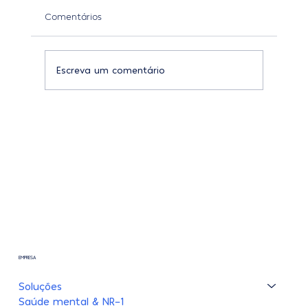
Comentários
Escreva um comentário
OKRs no RH: como conectar metas,
pessoas e resultados
EMPRESA
Soluções
Saúde mental & NR-1