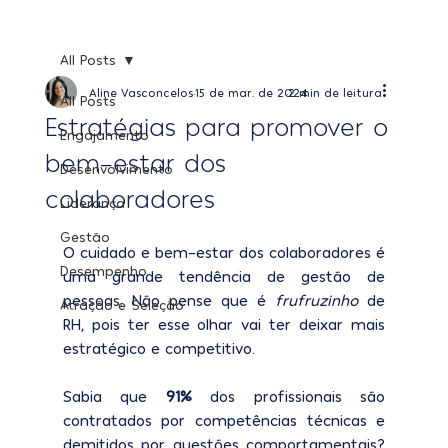
All Posts
Aline Vasconcelos
15 de mar. de 2024
2 min de leitura
All Posts
Estratégias para promover o
Engajamento
bem-estar dos
Desenvolvimento
colaboradores
Liderança
Gestão
O cuidado e bem-estar dos colaboradores é 
Desempenho
uma grande tendência de gestão de 
pessoas. Não pense que é 
frufruzinho
 de 
Atração e Seleção
RH, pois ter esse olhar vai ter deixar mais 
estratégico e competitivo.
Sabia que 
91%
 dos profissionais são 
contratados por competências técnicas e 
demitidos por questões comportamentais? 