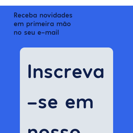
tendência de gestão de pessoas. Não pense que é
frufruzinho de RH, pois ter esse olhar vai ter deixar mais
estratégico e competitivo. Sabia que 91% dos profissionais
são contratados por competências técnicas e demitidos
por questões comportamentais? Tudo bem que esse
número pode vir de uma falta de análise de alinhamento
cultural na contratação, porém, isso também pode ser
ocasionado pela empresa. Fique atento! Alguns dos p
Receba novidades
em primeira mão
no seu e-mail
Inscreva