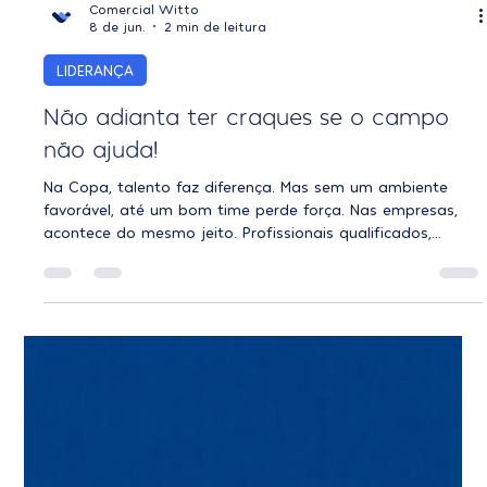
Comercial Witto
8 de jun.
2 min de leitura
LIDERANÇA
Não adianta ter craques se o campo
não ajuda!
Na Copa, talento faz diferença. Mas sem um ambiente
favorável, até um bom time perde força. Nas empresas,
acontece do mesmo jeito. Profissionais qualificados,
lideranças preparadas e metas bem definidas são
importantes, mas não sustentam resultados sozinhos
quando o ambiente de trabalho está sobrecarregado,
confuso ou sem apoio. Excesso de pressão, conflitos, falta
de clareza e ausência de suporte podem impactar
diretamente o clima, o engajamento e a produtividade do
time.