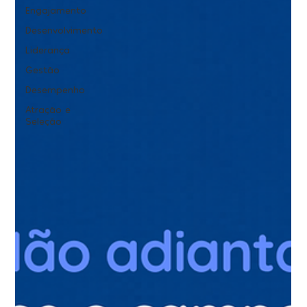
Engajamento
Desenvolvimento
Liderança
Gestão
Desempenho
Atração e
Seleção