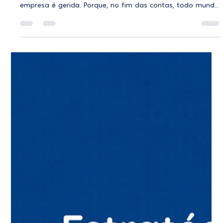
Você é o líder que gostaria de ter?
Essa é uma pergunta simples, mas que, quando levada a
sério, pode mudar completamente a forma como uma
empresa é gerida. Porque, no fim das contas, todo mundo
já teve (ou conhece) um líder que desmotivava mais do
que desenvolvia. E a questão é: será que, sem perceber,
esse comportamento também pode estar se repetindo
hoje? O problema não é falta de informação — é falta de
prática Em 2026, nunca se falou tanto sobre liderança,
cultura organizacional e gestão de pessoas. Ainda