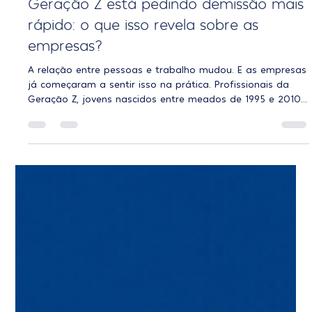
LIDERANÇA
Geração Z está pedindo demissão mais
rápido: o que isso revela sobre as
empresas?
A relação entre pessoas e trabalho mudou. E as empresas
já começaram a sentir isso na prática. Profissionais da
Geração Z, jovens nascidos entre meados de 1995 e 2010,
estão permanecendo menos tempo nas empresas quando
comparados às gerações anteriores. Mas, ao contrário do
que muitos imaginam, isso não acontece apenas por
questões salariais. O que está acontecendo é uma
transformação profunda nas prioridades profissionais.
Hoje, temas como saúde mental, propósito, desenvolvi