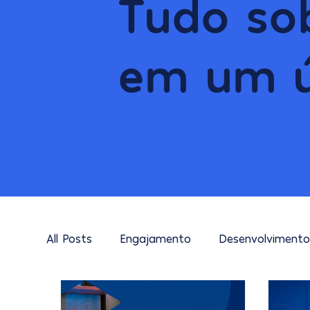
Tudo so
em um ú
All Posts
Engajamento
Desenvolviment