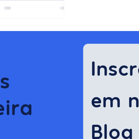
rocesso...
Inscr
s
em n
ira
Blog