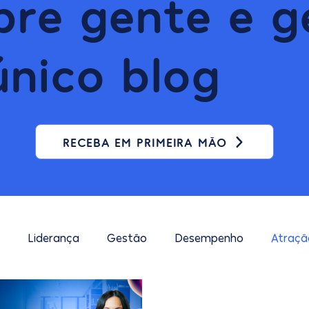
bre gente e g
nico blog
RECEBA EM PRIMEIRA MÃO
o
Liderança
Gestão
Desempenho
Atraçã