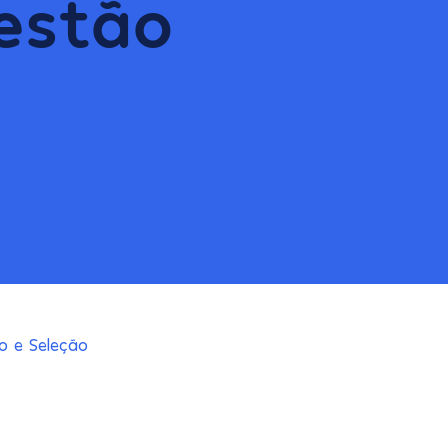
estão
o e Seleção