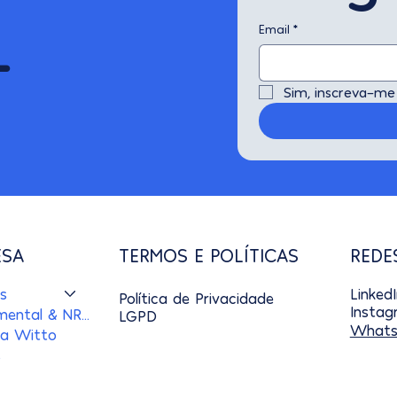
-
Email
*
Sim, inscreva-me
ESA
TERMOS E POLÍTICAS
REDE
s
Linked
Política de Privacidade
Insta
Saúde mental & NR-1
LGPD
Whats
 a Witto
s