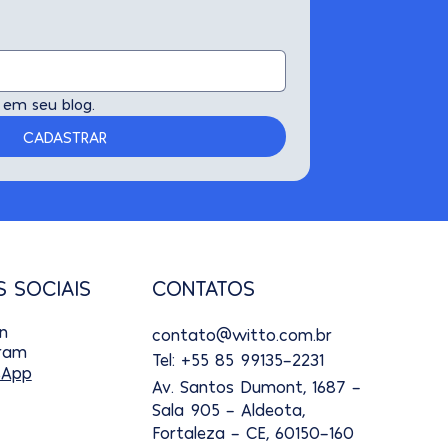
 em seu blog.
CADASTRAR
CONTATOS
S SOCIAIS
In
contato@witto.com.br
gram
Tel: +55 85 99135-2231
App
Av. Santos Dumont, 1687 -
Sala 905 - Aldeota,
Fortaleza - CE, 60150-160