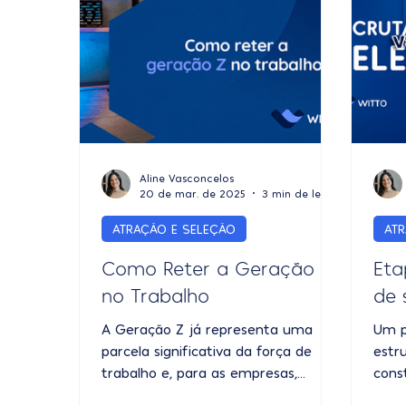
Aline Vasconcelos
20 de mar. de 2025
3 min de leitura
ATRAÇÃO E SELEÇÃO
AT
Como Reter a Geração Z
Eta
no Trabalho
de 
A Geração Z já representa uma
Um p
parcela significativa da força de
estr
trabalho e, para as empresas,
cons
entender suas características e
perf