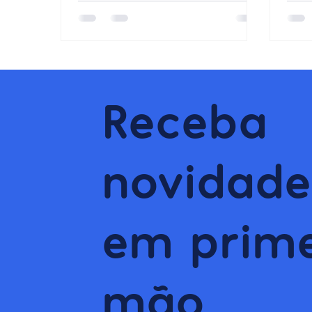
motivações é essencial para atrair e
um p
reter esses profissionais. Se sua
empresa ainda trabalha com
modelos de gestão tradicionais,
pouca flexibilidade e feedbacks
anuais, é provável que esteja
Receba
enfrentando dificuldades para
manter essa geração engajada.
Quem é a Geração Z e o que a
novidade
motiva? Para manter profissionais
da Geração Z no seu time, primeiro
é pr
em prime
mão