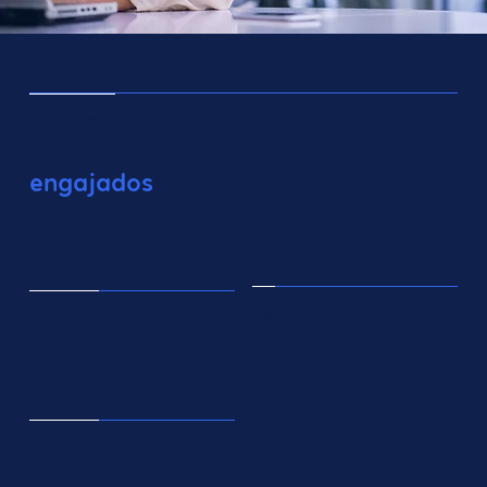
OS NÚMEROS PROVAM
Com colaboradores
engajados
+17%
+20%
EM PRODUTIVIDADE
EM VENDAS
-40%
COMO APONTA
O:
EM ABSENTEÍSMO