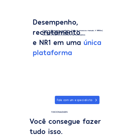
Desempenho,
recrutamento
Chega de ferramentas espalhadas. Chega de processos manuais. A
Witto |
Plataforma de Gestão de Pessoas,
centraliza e simplifica a rotina do RH da sua empresa.
e NR1 em uma
única
plataforma
Fale com um especialista
FUNCIONALIDADES
Você consegue fazer
tudo isso.