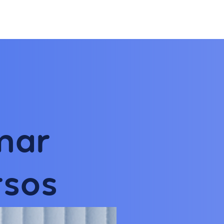
mar
rsos