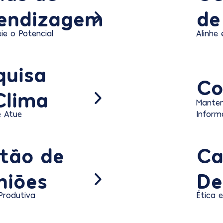
endizagem
de
ie o Potencial
Alinhe
quisa
Co
Clima
Mante
e Atue
Inform
tão de
Ca
niões
De
Produtiva
Ética 