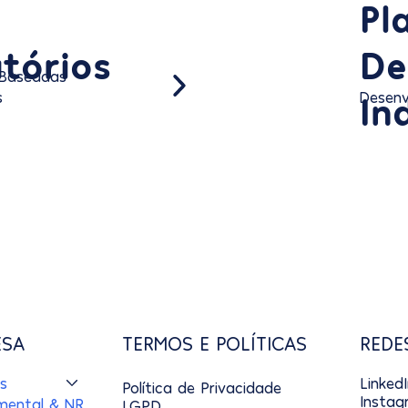
Pl
atórios
De
 Baseadas
In
s
Desenv
ESA
TERMOS E POLÍTICAS
REDE
s
Linked
Política de Privacidade
Insta
Saúde mental & NR-1
LGPD