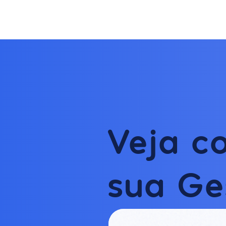
Veja c
sua Ge
Human