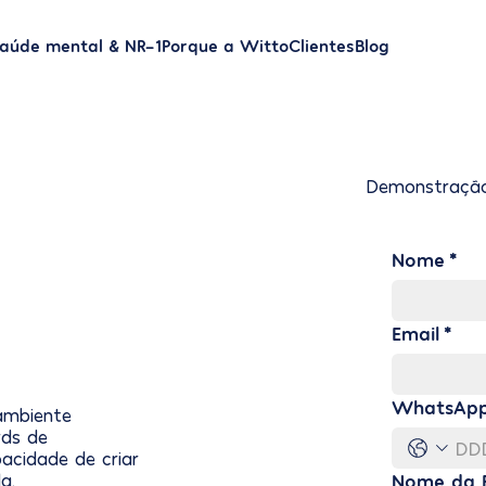
aúde mental & NR-1
Porque a Witto
Clientes
Blog
Demonstração
Nome
*
Email
*
WhatsAp
ambiente
rds de
cidade de criar
a.
Nome da 