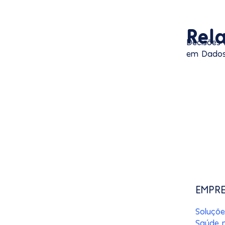
Rel
Decisões
em Dado
EMPR
Soluçõe