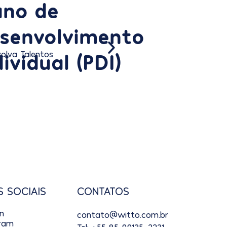
ano de
senvolvimento
dividual (PDI)
olva Talentos
CONTATOS
S SOCIAIS
In
contato@witto.com.br
gram