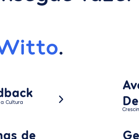
Witto
.
Av
dback
De
 a Cultura
Cresci
lhas de
Ge