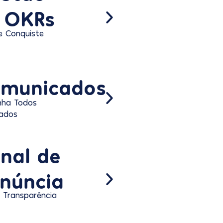
 OKRs
 e Conquiste
municados
nha Todos
ados
nal de
núncia
e Transparência