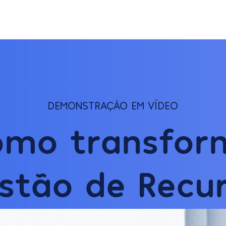
DEMONSTRAÇÃO EM VÍDEO
omo transfor
stão de
Recu
os
.